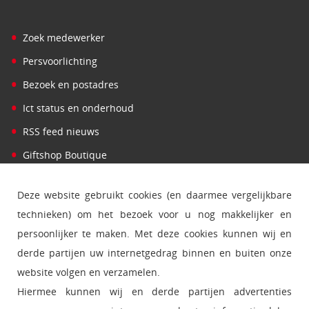
•
Zoek medewerker
•
Persvoorlichting
•
Bezoek en postadres
•
Ict status en onderhoud
•
RSS feed nieuws
•
Giftshop Boutique
Deze website gebruikt cookies (en daarmee vergelijkbare
technieken) om het bezoek voor u nog makkelijker en
persoonlijker te maken. Met deze cookies kunnen wij en
derde partijen uw internetgedrag binnen en buiten onze
website volgen en verzamelen.
Hiermee kunnen wij en derde partijen advertenties