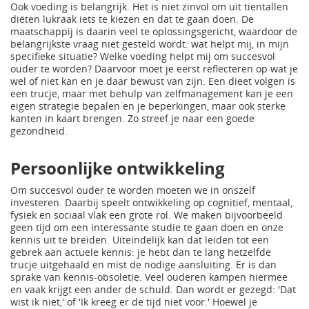
Ook voeding is belangrijk. Het is niet zinvol om uit tientallen
diëten lukraak iets te kiezen en dat te gaan doen. De
maatschappij is daarin veel te oplossingsgericht, waardoor de
belangrijkste vraag niet gesteld wordt: wat helpt mij, in mijn
specifieke situatie? Welke voeding helpt mij om succesvol
ouder te worden? Daarvoor moet je eerst reflecteren op wat je
wel of niet kan en je daar bewust van zijn. Een dieet volgen is
een trucje, maar met behulp van zelfmanagement kan je een
eigen strategie bepalen en je beperkingen, maar ook sterke
kanten in kaart brengen. Zo streef je naar een goede
gezondheid.
Persoonlijke ontwikkeling
Om succesvol ouder te worden moeten we in onszelf
investeren. Daarbij speelt ontwikkeling op cognitief, mentaal,
fysiek en sociaal vlak een grote rol. We maken bijvoorbeeld
geen tijd om een interessante studie te gaan doen en onze
kennis uit te breiden. Uiteindelijk kan dat leiden tot een
gebrek aan actuele kennis: je hebt dan te lang hetzelfde
trucje uitgehaald en mist de nodige aansluiting. Er is dan
sprake van kennis-obsoletie. Veel ouderen kampen hiermee
en vaak krijgt een ander de schuld. Dan wordt er gezegd: 'Dat
wist ik niet,' of 'Ik kreeg er de tijd niet voor.' Hoewel je