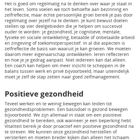
Het is goed om regelmatig na te denken over waar je staat in
het leven. Soms voelen we toch behoefte aan bezinning en
zelfreflectie, maar echte persoonlijke groei bereik je pas door
regelmatig over jezelf na te denken. Je kunt bewust doelen
stellen op vier deelgebieden die je helpen om succesvol
ouder te worden: je gezondheid, je cognitieve, mentale,
fysieke en sociale ontwikkeling, betaalde of onbetaalde arbeid
en zingeving of toekomstperspectief. In al die aspecten is
zelfreflectie de basis van waaruit je kan groeien. We moeten
daarom meer eigenaarschap ontwikkelen: leren reflecteren
en hoe je je gedrag aanpast. Niet iedereen kan dat alleen.
Een coach kan helpen om meer inzicht te scheppen in de
balans tussen werk en privé bijvoorbeeld, maar uiteindelijk
moet je zelf de stap zetten naar goed zelfmanagement.
Positieve gezondheid
Teveel werken en te weinig bewegen kan leiden tot
gezondheidsproblemen. Een basisdoel is gezond bewegen
bijvoorbeeld. We zijn allemaal in staat om een positieve
gezondheid te bereiken, ook wanneer je een beperking hebt.
Vitaliteit bereik je door proactief een positieve gezondheid na
te streven. We kunnen onze gezondheid herstellen of
versterken en moeten breder kijken dan alleen het lichaam.