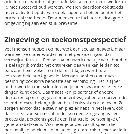
arbeid moet worden afgeschaft. Met alleen zittend werk kun
je niet succesvol oud worden. We zien daardoor ook steeds
meer activiteit op de werkplek: lopen en fietsen achter het
bureau bijvoorbeeld. Door mensen te faciliteren, draagt de
omgeving bij aan een stuk preventie.
Zingeving en toekomstperspectief
Veel mensen hebben op het werk een sociaal netwerk, maar
wanneer ze ouder worden en met pensioen gaan dan
verdwijnt dat stuk. Een sociaal netwerk naast je werk houden
is belangrijk omdat het ontbreken daarvan kan leiden tot
eenzaamheid. Zeker rond de feestdagen wordt die
eenzaamheid sterk gevoeld. Mensen hebben dan naast
bezinning ook extra behoefte aan verbinding. Het is fijner
ouder worden met vrienden om je heen, waarmee je leuke
dingen kunt doen. Daarnaast kan je partner of andere
dierbaren op een gegeven moment wegvallen en dan zijn die
vrienden extra belangrijk om betekenisvol door te leven. Ze
zorgen ervoor dat je steun en plezier hebt in het leven, ook
dat is deel van succesvol ouder worden. Zingeving is een
proces dat betekenis geeft: een financiële, persoonlijke of
generatiebetekenis. Wanneer je ouder wordt speelt die
persoonlijke betekenis een steeds grotere rol: bijvoorbeeld in