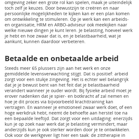
omgeving zeker een grote rol kan spelen, maak je uiteindelijk
toch zelf je keuzes. Door bewustzijn te creëren en naar
persoonlijke mogelijkheden te kijken kan er een plan komen
om ontwikkeling te stimuleren. Op je werk kan een arbeids-
en organisatie, HRM en ARBO-adviseur ook meekijken naar
welke nieuwe dingen je kunt leren. Je belasting, hoeveel werk
je hebt en hoe zwaar dat is, en je belastbaarheid, wat je
aankunt, kunnen daardoor verbeteren.
Betaalde en onbetaalde arbeid
Steeds meer 65 plussers zijn aan het werk en onze
gemiddelde levensverwachting stijgt. Dat is positief: arbeid
zorgt voor een stukje zingeving. Het is echter wel belangrijk
dat je je bewust bent van het feit dat je belastbaarheid
verandert wanneer je ouder wordt. Bij fysieke arbeid moet je
erover nadenken dat je spier- en botkracht af zal nemen en
hoe je dit proces via bijvoorbeeld krachttraining kan
vertragen. En wanneer je emotioneel zwaar werk doet, of een
hoge werkdruk hebt, neemt de behoefte aan herstel toe na
een bepaalde leeftijd. Dat zorgt voor een uitdaging: enerzijds
kun je op zoek naar werk dat je belasting vermindert, maar
anderzijds kun je ook sterker worden door je te ontwikkelen.
Ook voor de werkgever ligt hier een taak: de zittherapie in