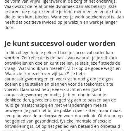
de vorm van vrijwilligerswerk in de zorg of het onderwijs.
Vaak wordt de relationele dynamiek dan als belangrijkste
ervaren: de gesprekken die je hebt met mensen en de hulp
die je hen kunt bieden. Wanneer je werk betekenisvol is, dan
heeft dat positieve invloed op je welzijn en werk je langer
door.
Je kunt succesvol ouder worden
In dit college heb je geleerd hoe je succesvol ouder kan
worden. Zelfreflectie is de basis van waaruit je jezelf kunt
ontwikkelen en doelen kunt stellen. Je stelt jezelf steeds de
vraag: 'Wat vind ik van mezelf?', 'Zit ik op de goede weg?' en
'Waar zie ik mezelf over vijf jaar?'. Je hebt
aanpassingsvermogen en veerkracht nodig om je eigen
doelen bij te stellen en plannen voor de toekomst uit te
voeren. Daarnaast heb je veerkracht en een goed
aanpassingsvermogen nodig. Je bent dan in staat je
denkbeelden, gevoelens en gedrag aan te passen aan de
huidige maatschappij en met veranderingen mee te
bewegen. Je gaat niet bij de pakken neer zitten, maar maakt
een plan voor de toekomst en voert dat ook uit. Of dat nu op
het gebied van gezondheid, fysieke, mentale of sociale
ontwikkeling is. Of op het gebied van betaald en onbetaald