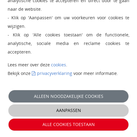
analytische cookies te accepteren en direct door te gaan
naar de website.
- Klik op 'Aanpassen' om uw voorkeuren voor cookies te
wijzigen.
ARTIKEL
- Klik op 'Alle cookies toestaan' om de functionele,
Maakt deze tijd ons depressief?
analytische, sociale media en reclame cookies te
accepteren.
Lees meer over deze
cookies
.
Bekijk onze
privacyverklaring
voor meer informatie.
ALLEEN NOODZAKELIJKE COOKIES
NIEUWSBERICHT
Project: Gepersonaliseerde chatbots om welzijn van
AANPASSEN
studenten te verbeteren
ALLE COOKIES TOESTAAN