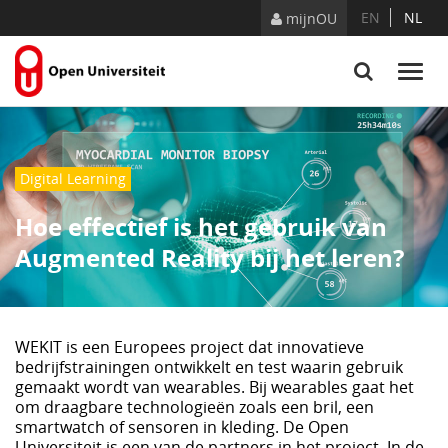
Skip to Content
EN
NL
mijnOU
Digital Learning
Hoe effectief is het gebruik van
Augmented Reality bij het leren?
WEKIT is een Europees project dat innovatieve
bedrijfstrainingen ontwikkelt en test waarin gebruik
gemaakt wordt van wearables. Bij wearables gaat het
om draagbare technologieën zoals een bril, een
smartwatch of sensoren in kleding. De Open
Universiteit is een van de partners in het project. In de