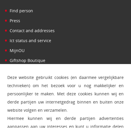
•
Find person
•
Press
•
Contact and addresses
•
Ict status and service
•
MijnOU
•
Giftshop Boutique
Deze website gebruikt cookies (en daarmee vergelijkbare
technieken) om het bezoek voor u nog makkelijker en
persoonlijker te maken. Met deze cookies kunnen wij en
derde partijen uw internetgedrag binnen en buiten onze
website volgen en verzamelen.
Hiermee kunnen wij en derde partijen advertenties
aanpassen aan uw interesses en kunt u informatie delen